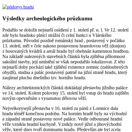
Výsledky archeologického průzkumu
Podařilo se doložit nejstarší osídlení z 1. století př. n. l. Ve 12. století
zde bylo hradisko plnící strážní či celní funkci u Vlárského
průzkumu. Původní pozdně románský hrad , postavený v počátku
13. století, měl v čele nakoso postavenou hranolovou věž (donjon)
z bosovaných kvádrů a areál hradu byl obehnán kamennou hradbou.
Na základě nalezených stavebních článků byla zjištěna přítomnost
sakrální stavby, její umístění se však nepodařilo lokalizovat. Z této
nejstarší doby pochází také zjištění existence zemnic (zahloubených
obydlí), studna a palác postavený patrně na jižní straně hradu, který
zaujímal plochu dnešního tzv. horního hradu.
Nálezy architektonických článků dokládají přestavbu jižního paláce
ve 14. století. Kolem poloviny 15. století byl vstup do hradu zajištěn
novým opevněním s vysunutou dělovou věží.
Nejvelkorysejší přestavba v 16. století za pánů z Lomnice dala
hradu téměř konečnou podobu. Na horním hradě byly na východní
a západní straně postaveny nové paláce. Vedle odbourané hradní
věže vznikla hradní kuchyně. Vznikly nové jižní a jihovýchodní
věže, které dnes tvoří dominantu hradu. Především ale byl zcela