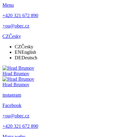
Menu
+420 321 672 890
+ou@obec.cz
CZ
Česky
CZ
Česky
EN
English
DE
Deutsch
Hrad
Brumov
Hrad Brumov
instagram
Facebook
+ou@obec.cz
+420 321 672 890
Mapa webu