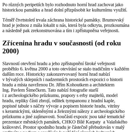
Po různých peripetiích bylo rozhodnuto horní hrad zachovat jako
historickou památku a hrad dolní přizpůsobit ke kulturnímu využití.
Téměř čtvrtstoletí trvala záchrana historické památky. Brumovský
hrad je jednou z mála lokalit u nás, která byla odkryta, prozkoumána
a následně pak zrekonstruována a tím i zpřístupněna veřejnosti.
Zřícenina hradu v současnosti (od roku
2000)
Slavností otevření hradu a jeho zpřístupnění široké veřejnosti
proběhlo 6. května 2000 a toto otevírání se stalo tradičním v každém
dalším roce. Historicky zakonzervovaný horní hrad nabízí
v bývalých sklepních i nadzemních prostorách expozici o historii
hradu a místa navrženou Dr. Jiřím Kohoutkem a architektem
Ing. Pavlem Šimečkem. Tato nabízí fotografie starší
i z archeologického průzkumu, prapory s erby majitelů, model
hradu, repliky části zbrojí, odlitek tympanonu z hradní kaple,
popisné tabule s náčrty vývoje a popisem historie hradu, vitríny
s keramickými, skleněnými a železnými nálezy z archeologického
průzkumu a jiné zajímavosti. Součástí expozic jsou také tematické
prezentace městských památek, CHKO Bílé Karpaty a Valašského
království. Prostor spodního hradu je částečně přebudován v malý