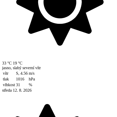
33 °C
19 °C
jasno, slabý severní vítr
vítr
S, 4.56
m/s
tlak
1016
hPa
vlhkost
31
%
středa 12. 8. 2026