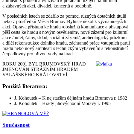
amfiteátr s podiem a využíván k pořádání různých kulturních
a zábavných akcí, divadel, koncertů a podobně.
V posledních letech se zdařilo za pomoci různých dotačních titulů
nebo z prostředků Města Brumov-Bylnice několik významnějších
akcí. Oprava přístupu ke hradu /obslužná komunikace a přístupová
pěší cesta ke hradu s novým osvětlením/, nové zázemí pro kulturní
akce /bufet, šatny, sklad, sociální zázemí/, archeologický průzkum
a dílčí rekonstrukce dolního hradu, záchranné práce vstupních partií
hradu nebo nový amfiteatr s technickým vybavením s rekonstrukcí
čerpadlovny pro přívod vody na hrad.
ROKU 2001 BYL BRUMOVSKÝ HRAD
JMENOVÁN STRÁŽNÍM HRADEM
VALAŠSKÉHO KRÁLOVSTVÍ
Použitá literatura:
J. Kohoutek – K nejstarším dějinám hradu Brumova r. 1982
J. Kohoutek – Hrady jihovýchodní Moravy r. 1995
Současnost