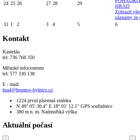
POHÁDK
24
25
26
27
28
29
HRAD
Zobrazit vš
záznamy ze 
31
1
2
3
4
5
6
Kontakt
Kastelán
tel: 736 768 350
Městské infocentrum
tel: 577 330 138
E - mail:
hrad@brumov-bylnice.cz
1224
první písemná zmínka
N 49° 05' 30.4" E 18° 01' 12.1"
GPS souřadnice
380 m n. m.
Nadmořská výška
Aktuální počasí