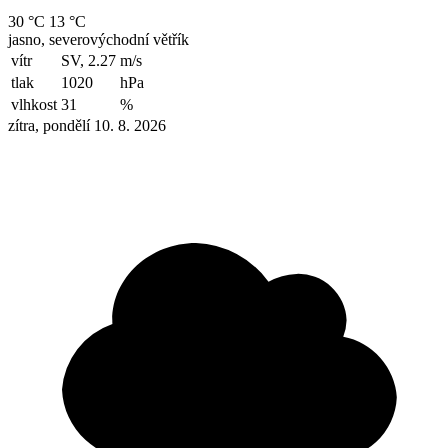
30 °C
13 °C
jasno, severovýchodní větřík
vítr
SV, 2.27
m/s
tlak
1020
hPa
vlhkost
31
%
zítra, pondělí 10. 8. 2026