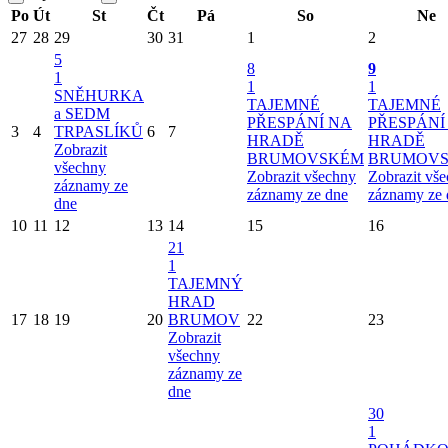
Po
Út
St
Čt
Pá
So
Ne
27
28
29
30
31
1
2
5
8
9
1
1
1
SNĚHURKA
TAJEMNÉ
TAJEMNÉ
a SEDM
PŘESPÁNÍ NA
PŘESPÁNÍ
3
4
TRPASLÍKŮ
6
7
HRADĚ
HRADĚ
Zobrazit
BRUMOVSKÉM
BRUMOV
všechny
Zobrazit všechny
Zobrazit vš
záznamy ze
záznamy ze dne
záznamy ze 
dne
10
11
12
13
14
15
16
21
1
TAJEMNÝ
HRAD
17
18
19
20
BRUMOV
22
23
Zobrazit
všechny
záznamy ze
dne
30
1