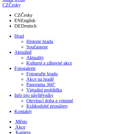
CZ
Česky
CZ
Česky
EN
English
DE
Deutsch
Hrad
Historie hradu
Současnost
Aktuálně
Aktuality
Kulturní a zábavné akce
Fotogalerie
Fotografie hradu
Akce na hradě
Panorama 360°
Virtuální prohlídka
Info pro návštěvníky
Otevírací doba a vstupné
Krátkodobé pronájmy
Kontakty
Město
Akce
Kamera