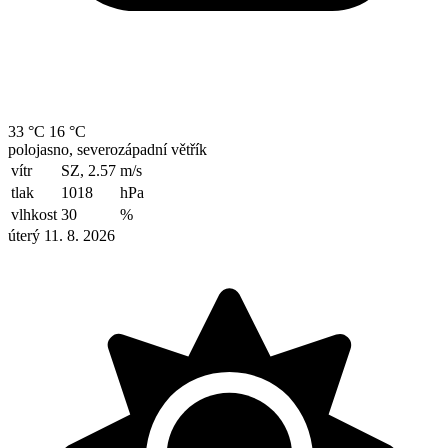
33 °C
16 °C
polojasno, severozápadní větřík
vítr
SZ, 2.57
m/s
tlak
1018
hPa
vlhkost
30
%
úterý 11. 8. 2026