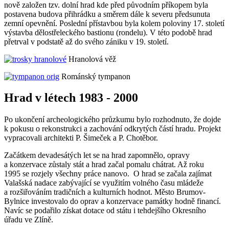
nově založen tzv. dolní hrad kde před původním příkopem byla
postavena budova přihrádku a směrem dále k severu předsunuta
zemní opevnění. Poslední přístavbou byla kolem poloviny 17. století
výstavba dělostřeleckého bastionu (rondelu). V této podobě hrad
přetrval v podstatě až do svého zániku v 19. století.
Hranolová věž
Románský tympanon
Hrad v létech 1983 - 2000
Po ukončení archeologického průzkumu bylo rozhodnuto, že dojde
k pokusu o rekonstrukci a zachování odkrytých částí hradu. Projekt
vypracovali architekti P. Šimeček a P. Chotěbor.
Začátkem devadesátých let se na hrad zapomnělo, opravy
a konzervace zůstaly stát a hrad začal pomalu chátrat. Až roku
1995 se rozjely všechny práce nanovo. O hrad se začala zajímat
Valašská nadace zabývající se využitím volného času mládeže
a rozšiřováním tradičních a kulturních hodnot. Město Brumov-
Bylnice investovalo do oprav a konzervace památky hodně financí.
Navíc se podařilo získat dotace od státu i tehdejšího Okresního
úřadu ve Zlíně.