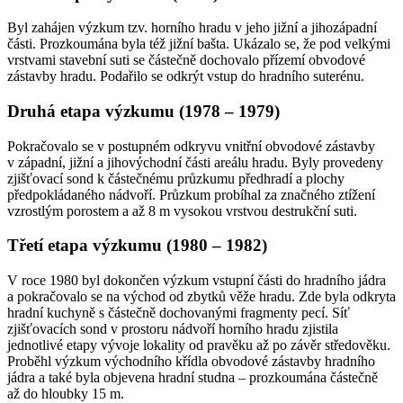
Byl zahájen výzkum tzv. horního hradu v jeho jižní a jihozápadní
části. Prozkoumána byla též jižní bašta. Ukázalo se, že pod velkými
vrstvami stavební suti se částečně dochovalo přízemí obvodové
zástavby hradu. Podařilo se odkrýt vstup do hradního suterénu.
Druhá etapa výzkumu (1978 – 1979)
Pokračovalo se v postupném odkryvu vnitřní obvodové zástavby
v západní, jižní a jihovýchodní části areálu hradu. Byly provedeny
zjišťovací sond k částečnému průzkumu předhradí a plochy
předpokládaného nádvoří. Průzkum probíhal za značného ztížení
vzrostlým porostem a až 8 m vysokou vrstvou destrukční suti.
Třetí etapa výzkumu (1980 – 1982)
V roce 1980 byl dokončen výzkum vstupní části do hradního jádra
a pokračovalo se na východ od zbytků věže hradu. Zde byla odkryta
hradní kuchyně s částečně dochovanými fragmenty pecí. Síť
zjišťovacích sond v prostoru nádvoří horního hradu zjistila
jednotlivé etapy vývoje lokality od pravěku až po závěr středověku.
Proběhl výzkum východního křídla obvodové zástavby hradního
jádra a také byla objevena hradní studna – prozkoumána částečně
až do hloubky 15 m.