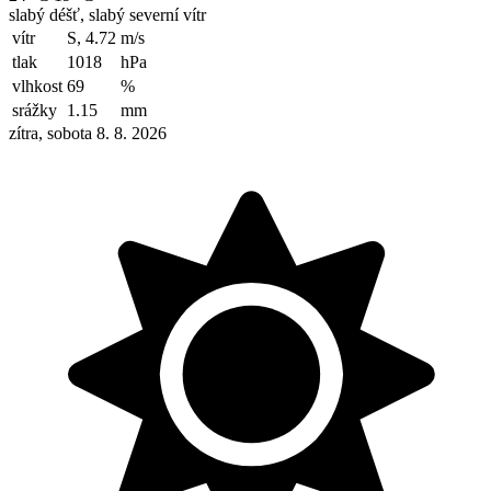
slabý déšť, slabý severní vítr
vítr
S, 4.72
m/s
tlak
1018
hPa
vlhkost
69
%
srážky
1.15
mm
zítra, sobota 8. 8. 2026