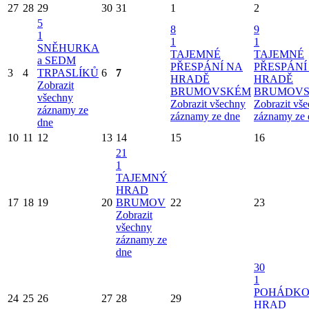
27
28
29
30
31
1
2
5
8
9
1
1
1
SNĚHURKA
TAJEMNÉ
TAJEMNÉ
a SEDM
PŘESPÁNÍ NA
PŘESPÁNÍ
3
4
TRPASLÍKŮ
6
7
HRADĚ
HRADĚ
Zobrazit
BRUMOVSKÉM
BRUMOV
všechny
Zobrazit všechny
Zobrazit vš
záznamy ze
záznamy ze dne
záznamy ze 
dne
10
11
12
13
14
15
16
21
1
TAJEMNÝ
HRAD
17
18
19
20
BRUMOV
22
23
Zobrazit
všechny
záznamy ze
dne
30
1
POHÁDK
24
25
26
27
28
29
HRAD