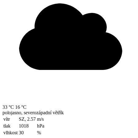
33 °C
16 °C
polojasno, severozápadní větřík
vítr
SZ, 2.57
m/s
tlak
1018
hPa
vlhkost
30
%