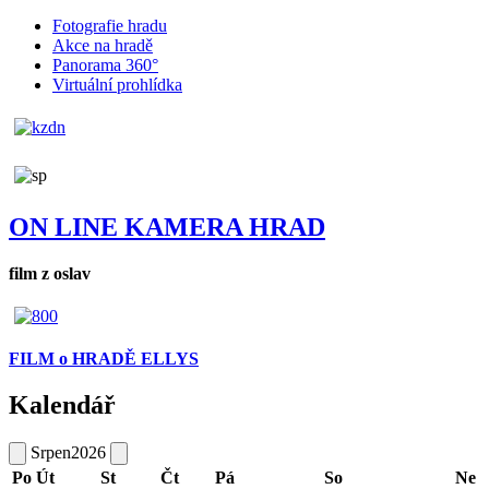
Fotografie hradu
Akce na hradě
Panorama 360°
Virtuální prohlídka
ON LINE KAMERA HRAD
film z oslav
FILM o HRADĚ ELLYS
Kalendář
Srpen
2026
Po
Út
St
Čt
Pá
So
Ne