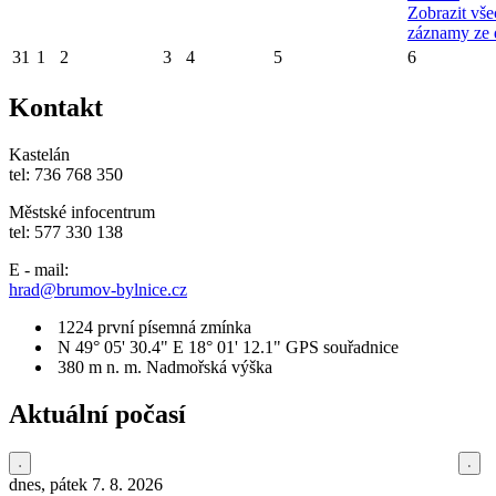
Zobrazit vš
záznamy ze 
31
1
2
3
4
5
6
Kontakt
Kastelán
tel: 736 768 350
Městské infocentrum
tel: 577 330 138
E - mail:
hrad@brumov-bylnice.cz
1224
první písemná zmínka
N 49° 05' 30.4" E 18° 01' 12.1"
GPS souřadnice
380 m n. m.
Nadmořská výška
Aktuální počasí
dnes, pátek 7. 8. 2026