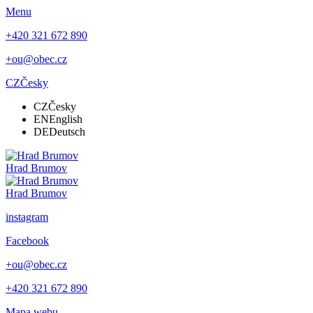
Menu
+420 321 672 890
+ou@obec.cz
CZ
Česky
CZ
Česky
EN
English
DE
Deutsch
Hrad
Brumov
Hrad Brumov
instagram
Facebook
+ou@obec.cz
+420 321 672 890
Mapa webu