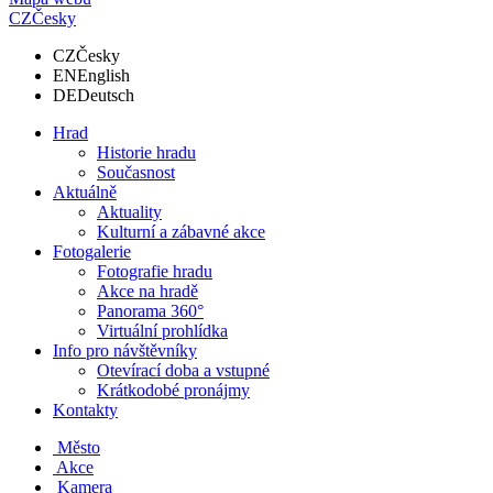
CZ
Česky
CZ
Česky
EN
English
DE
Deutsch
Hrad
Historie hradu
Současnost
Aktuálně
Aktuality
Kulturní a zábavné akce
Fotogalerie
Fotografie hradu
Akce na hradě
Panorama 360°
Virtuální prohlídka
Info pro návštěvníky
Otevírací doba a vstupné
Krátkodobé pronájmy
Kontakty
Město
Akce
Kamera