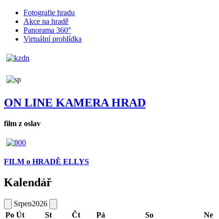
Fotografie hradu
Akce na hradě
Panorama 360°
Virtuální prohlídka
ON LINE KAMERA HRAD
film z oslav
FILM o HRADĚ ELLYS
Kalendář
Srpen
2026
Po
Út
St
Čt
Pá
So
Ne