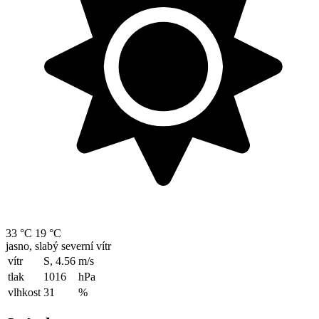
33 °C
19 °C
jasno, slabý severní vítr
vítr
S, 4.56
m/s
tlak
1016
hPa
vlhkost
31
%