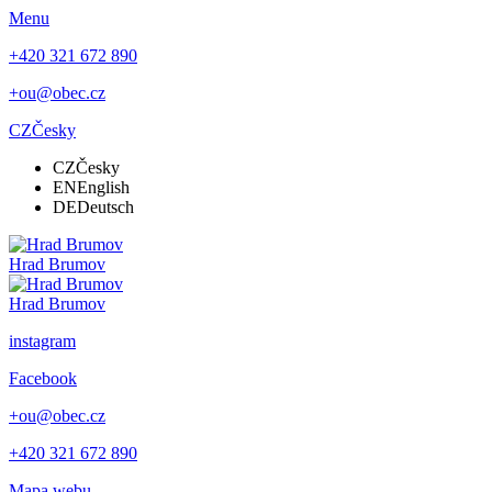
Menu
+420 321 672 890
+ou@obec.cz
CZ
Česky
CZ
Česky
EN
English
DE
Deutsch
Hrad
Brumov
Hrad Brumov
instagram
Facebook
+ou@obec.cz
+420 321 672 890
Mapa webu