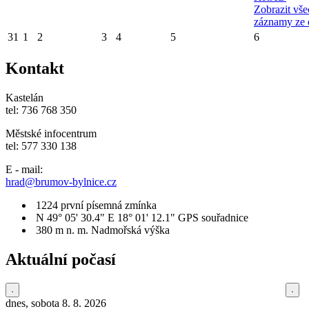
Zobrazit vš
záznamy ze 
31
1
2
3
4
5
6
Kontakt
Kastelán
tel: 736 768 350
Městské infocentrum
tel: 577 330 138
E - mail:
hrad@brumov-bylnice.cz
1224
první písemná zmínka
N 49° 05' 30.4" E 18° 01' 12.1"
GPS souřadnice
380 m n. m.
Nadmořská výška
Aktuální počasí
dnes, sobota 8. 8. 2026