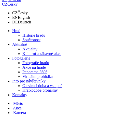
CZ
Česky
CZ
Česky
EN
English
DE
Deutsch
Hrad
Historie hradu
Současnost
Aktuálně
Aktuality
Kulturní a zábavné akce
Fotogalerie
Fotografie hradu
Akce na hradě
Panorama 360°
Virtuální prohlídka
Info pro návštěvníky
Otevírací doba a vstupné
Krátkodobé pronájmy
Kontakty
Město
Akce
Kamera