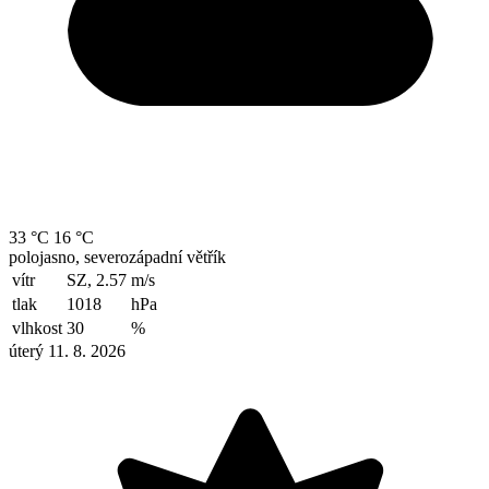
33 °C
16 °C
polojasno, severozápadní větřík
vítr
SZ, 2.57
m/s
tlak
1018
hPa
vlhkost
30
%
úterý 11. 8. 2026