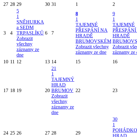
27
28
29
30
31
1
2
5
8
9
1
1
1
SNĚHURKA
TAJEMNÉ
TAJEMNÉ
a SEDM
PŘESPÁNÍ NA
PŘESPÁNÍ
3
4
TRPASLÍKŮ
6
7
HRADĚ
HRADĚ
Zobrazit
BRUMOVSKÉM
BRUMOV
všechny
Zobrazit všechny
Zobrazit vš
záznamy ze
záznamy ze dne
záznamy ze 
dne
10
11
12
13
14
15
16
21
1
TAJEMNÝ
HRAD
17
18
19
20
BRUMOV
22
23
Zobrazit
všechny
záznamy ze
dne
30
1
POHÁDK
24
25
26
27
28
29
HRAD